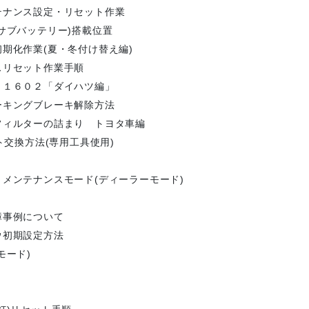
テナンス設定・リセット作業
(サブバッテリー)搭載位置
期化作業(夏・冬付け替え編)
スリセット作業手順
Ｐ１６０２「ダイハツ編」
ーキングブレーキ解除方法
フィルターの詰まり トヨタ車編
ト交換方法(専用工具使用)
 メンテナンスモード(ディーラーモード)
故障事例について
ウ初期設定方法
モード)