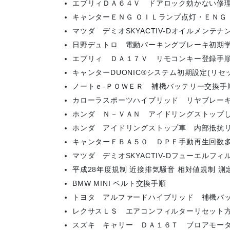
エブリィＤＡ６４Ｖ ドアロック効かない修
キャンターＥＮＧ ＯＩＬランプ点灯・ＥＮＧ
マツダ デミオSKYACTIV-Dオイルメンテ
日野デュトロ 電動パーキングブレーキ初期
エブリィ ＤＡ１７Ｖ リモコンキー登録手
キャンターDUONIC®システム初期設定(リ
ノートｅ-ＰＯＷＥＲ 補機バッテリー交換手
カローラスポーツハイブリッド リヤブレー
ホンダ Ｎ－ＶＡＮ アイドリングストップし
ホンダ アイドリングストップ車 内部抵抗
キャンターＦＢＡ５０ ＤＰＦ手動再生回数
マツダ デミオSKYACTIV-Dフューエルフ
平成28年度規制 近接排気騒音 相対値規制 測
BMW MINI ベルト交換手順
トヨタ アルファードハイブリッド 補機バ
レクサスＬＳ エアコンフィルターリセット
スズキ キャリー ＤＡ１６Ｔ ブロアモー