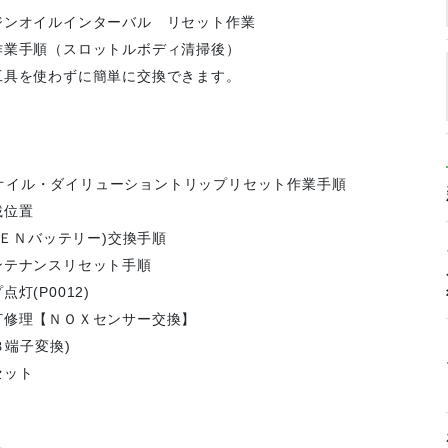
ジンオイルインターバル リセット作業
作業手順（スロットルボディ清掃後）
工具を使わずに簡単に交換できます。
ジンオイル・ダイリューショントリップリセット作業手順
載位置
(ＥＮバッテリー)交換手順
ンテナンスリセット手順
(P0012)
灯修理【ＮＯＸセンサー交換】
Ｂ端子変換)
セット