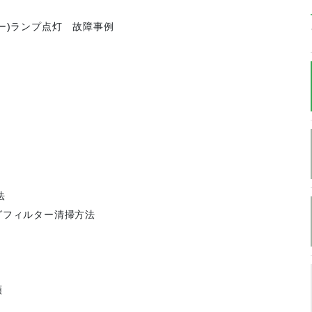
ー)ランプ点灯 故障事例
方法
グフィルター清掃方法
順