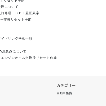
灯)リセット手順
交換について
点灯修理 ＤＰＦ差圧異常
ター交換リセット手順
アイドリング学習手順
の注意点について
 エンジンオイル交換後リセット作業
カテゴリー
自動車整備