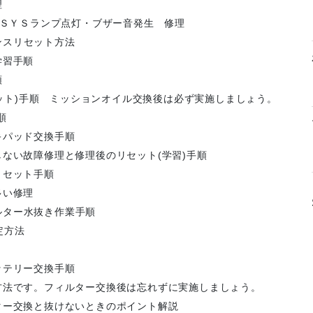
理
 ＳＹＳランプ点灯・ブザー音発生 修理
ナンスリセット方法
学習手順
順
セット)手順 ミッションオイル交換後は必ず実施しましょう。
順
キパッド交換手順
ない故障修理と修理後のリセット(学習)手順
リセット手順
多い修理
ィルター水抜き作業手順
定方法
ッテリー交換手順
方法です。フィルター交換後は忘れずに実施しましょう。
ター交換と抜けないときのポイント解説