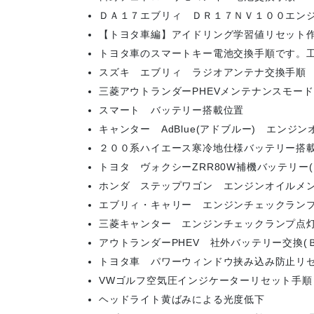
ＤＡ１７エブリィ ＤＲ１７ＮＶ１００エン
【トヨタ車編】アイドリング学習値リセット
トヨタ車のスマートキー電池交換手順です。
スズキ エブリィ ラジオアンテナ交換手順
三菱アウトランダーPHEVメンテナンスモード
スマート バッテリー搭載位置
キャンター AdBlue(アドブルー) エン
２００系ハイエース寒冷地仕様バッテリー搭
トヨタ ヴォクシーZRR80W補機バッテリー
ホンダ ステップワゴン エンジンオイルメ
エブリィ・キャリー エンジンチェックランプ点灯
三菱キャンター エンジンチェックランプ点
アウトランダーPHEV 社外バッテリー交換(
トヨタ車 パワーウィンドウ挟み込み防止リ
VWゴルフ空気圧インジケーターリセット手順
ヘッドライト黄ばみによる光度低下