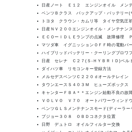
日産ノート Ｅ１２ エンジンオイル メン
ベンツＢクラス バックアップ・バッテリー
トヨタ クラウン・カムリ等 タイヤ空気圧初
日産ＮＶ２００エンジンオイル・メンテナン
ＥＣＯーＩＤＬＥランプの点滅 故障修理 
マツダ車 イグニッションＯＦＦ時の電動パ
ハイブリッドバッテリー・クーリングブロワ
日産 セレナ Ｃ２７(Ｓ-ＨＹＢＲＩＤ)ベル
ダイハツ車 リモコンキー登録方法
メルセデスベンツＣ２２０ｄオールテレイン
タウンエースＳ４０３Ｍ ヒューズボックス
キャンターＦＢＡ＊＊エンジン始動不良の
ＶＯＬＶＯ Ｖ７０ オートパワーウィンド
ベンツＧＬＳメンテナンスモード(ディーラー
プジョー３０８ ＯＢＤコネクタ位置
日野 デュトロ オイルフィルター交換