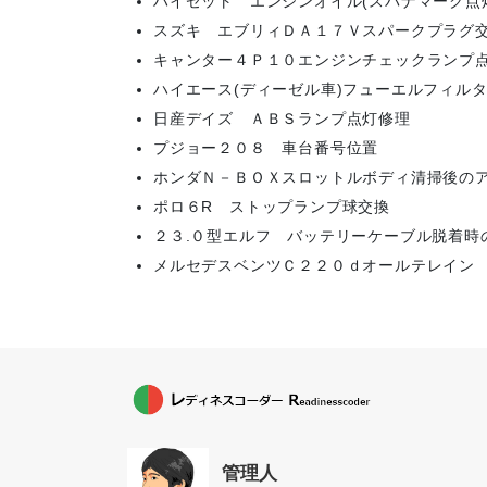
ハイゼット エンジンオイル(スパナマーク点
スズキ エブリィＤＡ１７Ｖスパークプラグ
キャンター４Ｐ１０エンジンチェックランプ
ハイエース(ディーゼル車)フューエルフィル
日産デイズ ＡＢＳランプ点灯修理
プジョー２０８ 車台番号位置
ホンダＮ－ＢＯＸスロットルボディ清掃後の
ポロ６R ストップランプ球交換
２３.０型エルフ バッテリーケーブル脱着時
メルセデスベンツＣ２２０ｄオールテレイン
管理人