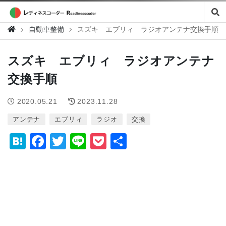
自動車整備
スズキ エブリィ ラジオアンテナ交換手順
スズキ エブリィ ラジオアンテナ
交換手順
2020.05.21
2023.11.28
アンテナ
エブリィ
ラジオ
交換
H
F
T
Li
P
共
at
a
wi
n
o
有
e
c
tt
e
c
n
e
er
k
a
b
et
o