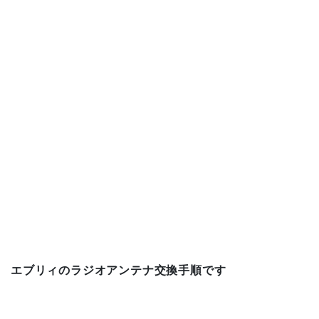
o
k
エブリィのラジオアンテナ交換手順です