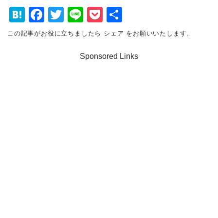
H
F
T
Li
P
共
at
a
wi
n
o
有
この記事がお役に立ちましたら シェア をお願いいたします。
e
c
tt
e
c
Sponsored Links
n
e
er
k
a
b
et
o
o
k