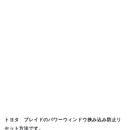
o
o
k
トヨタ ブレイドのパワーウィンドウ挟み込み防止リ
セット方法です。