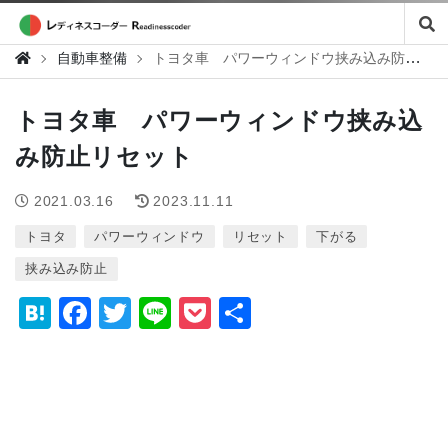
自動車整備
トヨタ車 パワーウィンドウ挟み込み防止リセット
トヨタ車 パワーウィンドウ挟み込
み防止リセット
2021.03.16
2023.11.11
トヨタ
パワーウィンドウ
リセット
下がる
挟み込み防止
H
F
T
Li
P
共
at
a
wi
n
o
有
e
c
tt
e
c
n
e
er
k
a
b
et