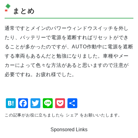
まとめ
通常ですとメインのパワーウィンドウスイッチを外し
たり、バッテリーで電源を遮断すればリセットができ
ることが多かったのですが、AUTO作動中に電源を遮断
する車両もあるんだと勉強になりました。車種やメー
カーによって色々な方法があると思いますので注意が
必要ですね。お疲れ様でした。
H
F
T
Li
P
共
at
a
wi
n
o
有
この記事がお役に立ちましたら シェア をお願いいたします。
e
c
tt
e
c
Sponsored Links
n
e
er
k