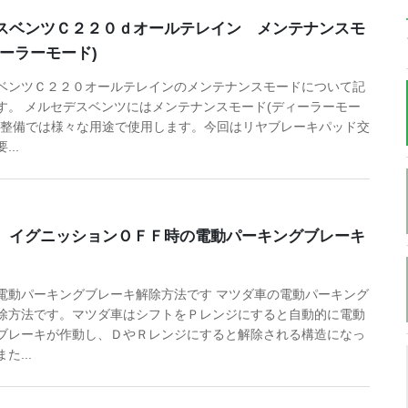
スベンツＣ２２０ｄオールテレイン メンテナンスモ
ィーラーモード)
ベンツＣ２２０オールテレインのメンテナンスモードについて記
す。 メルセデスベンツにはメンテナンスモード(ディーラーモー
、整備では様々な用途で使用します。今回はリヤブレーキパッド交
..
 イグニッションＯＦＦ時の電動パーキングブレーキ
電動パーキングブレーキ解除方法です マツダ車の電動パーキング
除方法です。マツダ車はシフトをＰレンジにすると自動的に電動
ブレーキが作動し、ＤやＲレンジにすると解除される構造になっ
た...