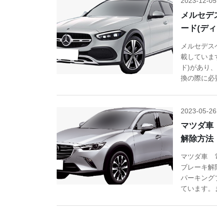
2023-12-05
メルセデ
ード(デ
メルセデス
載していま
ド)があり
換の際に必要.
2023-05-26
マツダ車
解除方法
マツダ車 
ブレーキ解
パーキング
ています。ま