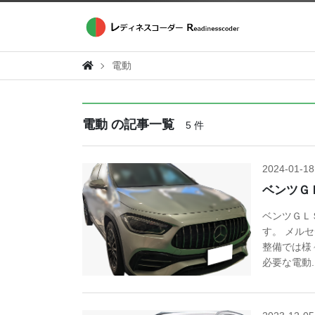
電動
電動 の記事一覧
5 件
2024-01-18
ベンツＧ
ベンツＧＬ
す。 メル
整備では様
必要な電動..