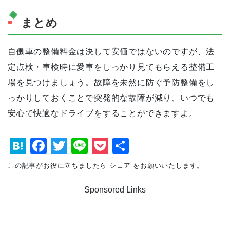
まとめ
自働車の整備料金は決して安価ではないのですが、法
定点検・車検時に愛車をしっかり見てもらえる整備工
場を見つけましょう。故障を未然に防ぐ予防整備をし
っかりしておくことで突発的な故障が減り、いつでも
安心で快適なドライブをすることができますよ。
H
F
T
Li
P
共
at
a
wi
n
o
有
この記事がお役に立ちましたら シェア をお願いいたします。
e
c
tt
e
c
Sponsored Links
n
e
er
k
a
b
et
o