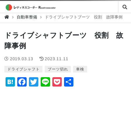
自動車整備
ドライブシャフトブーツ 役割 故障事例
ドライブシャフトブーツ 役割 故
障事例
2019.03.13
2023.11.11
ドライブシャフト
ブーツ切れ
車検
H
F
T
Li
P
共
at
a
wi
n
o
有
e
c
tt
e
c
n
e
er
k
a
b
et
o