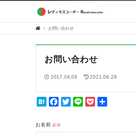
お問い合わせ
お問い合わせ
2017.04.09
2021.06.28
H
F
T
Li
P
共
at
a
wi
n
o
有
e
c
tt
e
c
お名前
必須
n
e
er
k