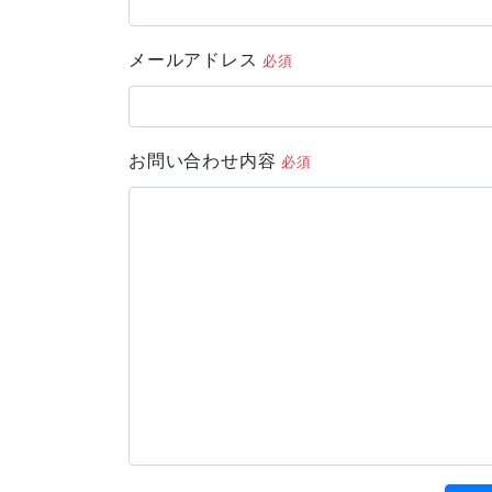
a
b
et
o
メールアドレス
必須
o
k
お問い合わせ内容
必須