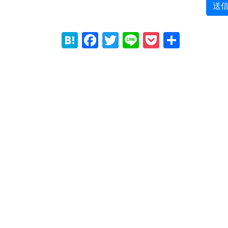
H
F
T
Li
P
共
at
a
wi
n
o
有
e
c
tt
e
c
n
e
er
k
a
b
et
o
o
k